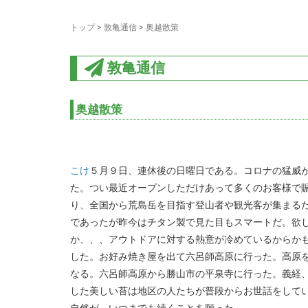
トップ
>
敦亀通信
>
奥越散策
敦亀通信
奥越散策
こけ
５月９日、連休後の日曜日である。コロナの猛威
た。つい最近オープンしただけあって多くのお客様で
り、全国から荒島岳を目指す登山者や観光客が集まる
であったが昨今はチタン製で見た目もスマートだ。欲
か、、、アウトドアに対する熱意が冷めているからか
した。お好み焼き屋を出て六呂師高原に行った。高原
なる。六呂師高原から勝山市の平泉寺に行った。義経
した美しい苔は地区の人たちが普段からお世話をして