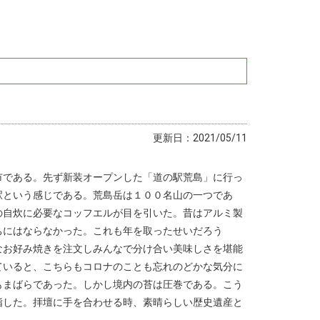
更新日：2021/05/11
市である。先ず新装オープンした「道の駅荒島」に行っ
駅という感じである。荒島岳は１００名山の一つであ
の自炊に必要なコッフエルが目を引いた。昔はアルミ製
ちにはならなかった。これも年を取ったせいだろう
なお好み焼きを注文しみんなで分け合い美味しさを堪能
ていると、こちらもコロナのことも忘れのどかな気分に
もまばらであった。しかし境内の苔は圧巻である。こう
指した。拝壇に手を合わせる時、素晴らしい歴史遺産と