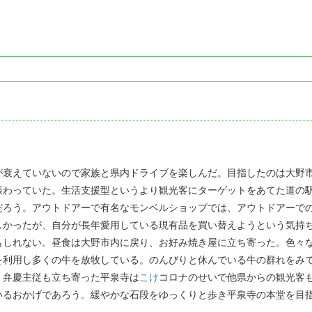
が衰えていないので家族と県内ドライブを楽しんだ。目指したのは大野
賑わっていた。生活支援型というより観光客にターゲットをあてた道の
だろう。アウトドアーで有名なモンベルショップでは、アウトドアーで
しかったが、自分が長年愛用している現有品を買い替えようという気持
もしれない。昼食は大野市内に戻り、お好み焼き屋に立ち寄った。色々
を利用し多くの牛を放牧している。のんびりと休んでいる牛の群れをみ
、弁慶主従も立ち寄った平泉寺は
こけ
コロナのせいで他県からの観光客
いるおかげであろう。緩やかな石段をゆっくりと歩き平泉寺の本堂を目