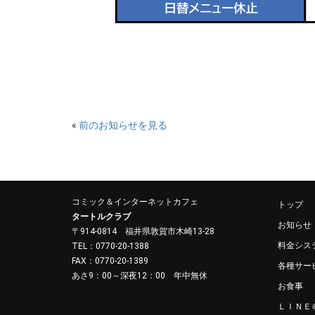
«
前のお知らせを見る
コミック＆インターネットカフェ
トップ
タートルクラブ
お知らせ
〒914-0814 福井県敦賀市木崎13-28
料金シス
TEL：0770-20-1388
FAX：0770-20-1389
各種サー
あさ9：00～深夜12：00 年中無休
お食事
ＬＩＮＥ