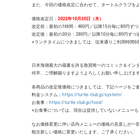
また、今回の価格改定に合わせて、タートルクラブを
価格改定日：
2022年10月20日（木）
改定前：最初の1時間：480円／以降15分毎に80円ず
改定後：最初の30分：280円／以降10分毎に80円ずつ
※ランチタイムにつきましては、従来通りご利用時間6
日本海側最大の蔵書を誇る敦賀唯一のコミック＆イン
何卒、ご理解賜りますようよろしくお願い申し上げま
各商品の改定後価格につきましては、下記ページをご
料金システム：
https://turtle-club.jp/system/
お食事：
https://turtle-club.jp/food/
※お食事については、現在は提供していないメニューも
なお価格変更に伴い店内メニューの価格の見直しが一
順次新しい価格に変更いたします。ご了承ください。