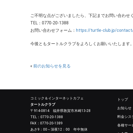
ご不明な点がございましたら、下記までお問い合わせ
TEL：0770-20-1388
お問い合わせフォーム：
https://turtle-club.jp/contact
今後ともタートルクラブをよろしくお願いいたします
«
前のお知らせを見る
コミック＆インターネットカフェ
トップ
タートルクラブ
お知らせ
〒914-0814 福井県敦賀市木崎13-28
料金シス
TEL：0770-20-1388
FAX：0770-20-1389
各種サー
あさ9：00～深夜12：00 年中無休