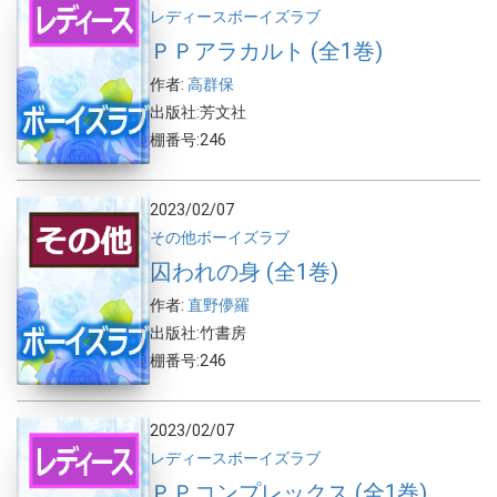
レディース
ボーイズラブ
ＰＰアラカルト (全1巻)
作者:
高群保
出版社:芳文社
棚番号:246
2023/02/07
その他
ボーイズラブ
囚われの身 (全1巻)
作者:
直野儚羅
出版社:竹書房
棚番号:246
2023/02/07
レディース
ボーイズラブ
ＰＰコンプレックス (全1巻)