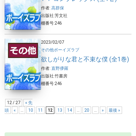
作者:
高群保
出版社:芳文社
棚番号:246
2023/02/07
その他
ボーイズラブ
欲しがりな君と不束な僕 (全1巻)
作者:
直野儚羅
出版社:竹書房
棚番号:246
12 / 27
« 先
頭
«
...
10
11
12
13
14
...
20
...
»
最後 »