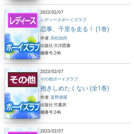
2023/02/07
レディース
ボーイズラブ
恋事、千里を走る！ (1巻)
作者:
高松由尚
出版社:大洋図書
棚番号:246
2023/02/07
その他
ボーイズラブ
抱きしめたくない (全1巻)
作者:
直野儚羅
出版社:竹書房
棚番号:246
2023/02/07