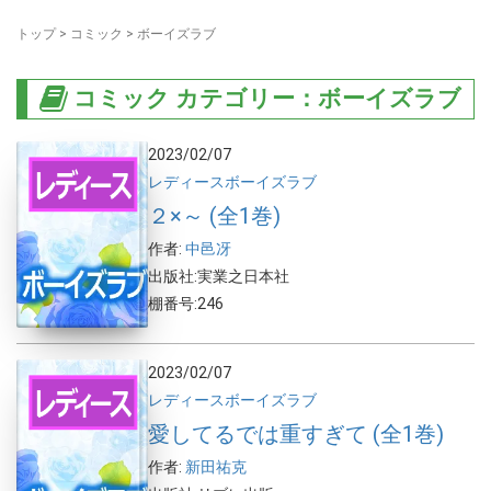
トップ
>
コミック
>
ボーイズラブ
コミック カテゴリー：ボーイズラブ
2023/02/07
レディース
ボーイズラブ
２×～ (全1巻)
作者:
中邑冴
出版社:実業之日本社
棚番号:246
2023/02/07
レディース
ボーイズラブ
愛してるでは重すぎて (全1巻)
作者:
新田祐克