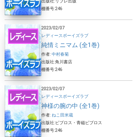
出版社:リブレ出版
棚番号:246
2023/02/07
レディース
ボーイズラブ
純情ミニマム (全1巻)
作者:
中村春菊
出版社:角川書店
棚番号:246
2023/02/07
レディース
ボーイズラブ
神様の腕の中 (全1巻)
作者:
ねこ田米蔵
出版社:ビブロス・青磁ビブロス
棚番号:246