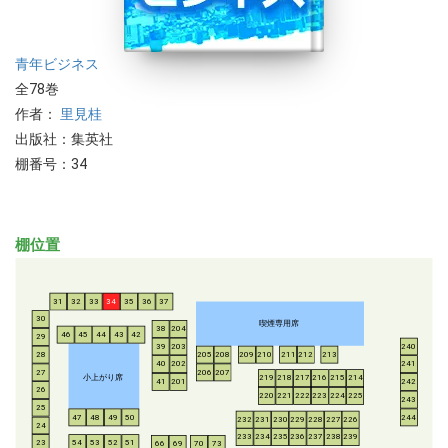
青年
ビジネス
全78巻
作者：
里見桂
出版社：集英社
棚番号：34
棚位置
31
32
33
34
35
36
37
30
喫煙専用席
38
204
46
45
44
43
42
29
39
203
240
28
205
208
209
210
211
212
213
40
202
241
206
207
27
小上がり席
219
218
217
216
215
214
41
201
242
26
220
221
222
223
224
225
243
25
47
48
49
50
244
232
231
230
229
228
227
226
24
233
234
235
236
237
238
239
54
53
52
51
23
66
69
70
73