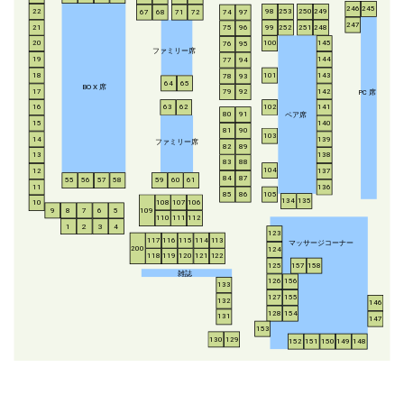
246
245
253
250
249
22
98
67
68
71
72
74
97
247
21
252
251
248
99
75
96
20
100
145
76
95
ファミリー席
19
144
77
94
18
143
101
78
93
64
65
BO
X
席
17
142
79
92
P
C
席
16
63
62
102
141
ペア席
80
91
15
140
81
90
103
14
139
ファミリー席
82
89
13
138
83
88
104
12
137
84
87
55
56
57
58
59
60
61
11
136
85
86
105
134
135
108
107
106
10
8
7
6
5
109
9
110
111
112
1
2
3
4
123
117
116
115
114
113
マッサージコーナー
200
124
118
119
120
121
122
125
157
158
雑誌
126
156
133
127
155
132
146
128
154
131
147
153
130
129
152
151
150
149
148