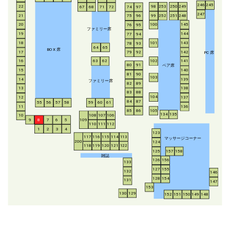
246
245
253
250
249
22
98
67
68
71
72
74
97
247
21
252
251
248
99
75
96
20
100
145
76
95
ファミリー席
19
144
77
94
18
143
101
78
93
64
65
BO
X
席
17
142
79
92
P
C
席
16
63
62
102
141
ペア席
80
91
15
140
81
90
103
14
139
ファミリー席
82
89
13
138
83
88
104
12
137
84
87
55
56
57
58
59
60
61
11
136
85
86
105
134
135
108
107
106
10
8
7
6
5
109
9
110
111
112
1
2
3
4
123
117
116
115
114
113
マッサージコーナー
200
124
118
119
120
121
122
125
157
158
雑誌
126
156
133
127
155
132
146
128
154
131
147
153
130
129
152
151
150
149
148