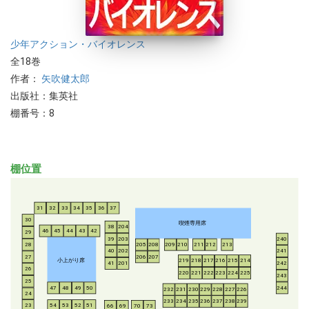
少年
アクション・バイオレンス
全18巻
作者：
矢吹健太郎
出版社：集英社
棚番号：8
棚位置
31
32
33
34
35
36
37
30
喫煙専用席
38
204
46
45
44
43
42
29
39
203
240
28
205
208
209
210
211
212
213
40
202
241
206
207
27
小上がり席
219
218
217
216
215
214
41
201
242
26
220
221
222
223
224
225
243
25
47
48
49
50
244
232
231
230
229
228
227
226
24
233
234
235
236
237
238
239
54
53
52
51
23
66
69
70
73