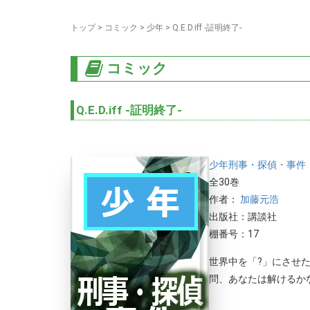
トップ
>
コミック
>
少年
>
Q.E.D.iff -証明終了-
コミック
Q.E.D.iff -証明終了-
少年
刑事・探偵・事件
全30巻
作者：
加藤元浩
出版社：講談社
棚番号：17
世界中を「?」にさせた
問、あなたは解けるかな