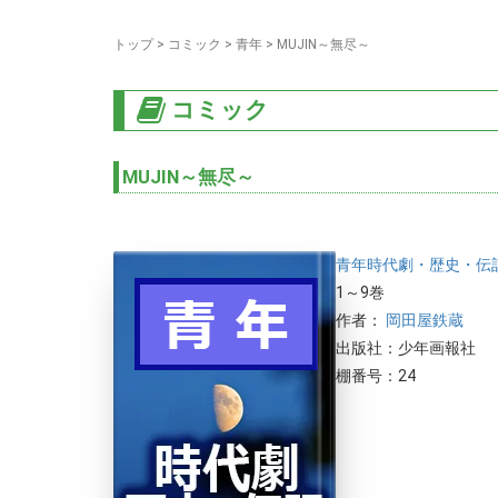
トップ
>
コミック
>
青年
>
MUJIN～無尽～
コミック
MUJIN～無尽～
青年
時代劇・歴史・伝
1～9巻
作者：
岡田屋鉄蔵
出版社：少年画報社
棚番号：24