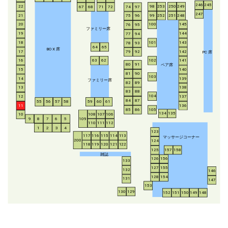
246
245
253
250
249
22
98
67
68
71
72
74
97
247
21
252
251
248
99
75
96
20
100
145
76
95
ファミリー席
19
144
77
94
18
143
101
78
93
64
65
BO
X
席
17
142
79
92
P
C
席
16
63
62
102
141
ペア席
80
91
15
140
81
90
103
14
139
ファミリー席
82
89
13
138
83
88
104
12
137
84
87
55
56
57
58
59
60
61
11
136
85
86
105
134
135
108
107
106
10
8
7
6
5
109
9
110
111
112
1
2
3
4
123
117
116
115
114
113
マッサージコーナー
200
124
118
119
120
121
122
125
157
158
雑誌
126
156
133
127
155
132
146
128
154
131
147
153
130
129
152
151
150
149
148