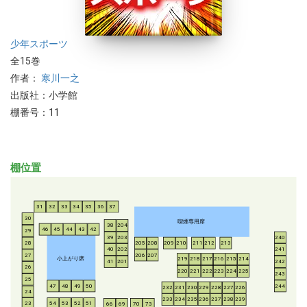
少年
スポーツ
全15巻
作者：
寒川一之
出版社：小学館
棚番号：11
棚位置
31
32
33
34
35
36
37
30
喫煙専用席
38
204
46
45
44
43
42
29
39
203
240
28
205
208
209
210
211
212
213
40
202
241
206
207
27
小上がり席
219
218
217
216
215
214
41
201
242
26
220
221
222
223
224
225
243
25
47
48
49
50
244
232
231
230
229
228
227
226
24
233
234
235
236
237
238
239
54
53
52
51
23
66
69
70
73