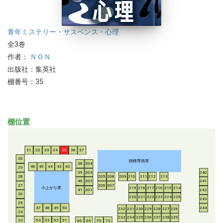
青年
ミステリー・サスペンス・心理
全3巻
作者：
ＮＯＮ
出版社：集英社
棚番号：35
棚位置
31
32
33
34
35
36
37
30
喫煙専用席
38
204
46
45
44
43
42
29
39
203
240
28
205
208
209
210
211
212
213
40
202
241
206
207
27
小上がり席
219
218
217
216
215
214
41
201
242
26
220
221
222
223
224
225
243
25
47
48
49
50
244
232
231
230
229
228
227
226
24
233
234
235
236
237
238
239
54
53
52
51
23
66
69
70
73