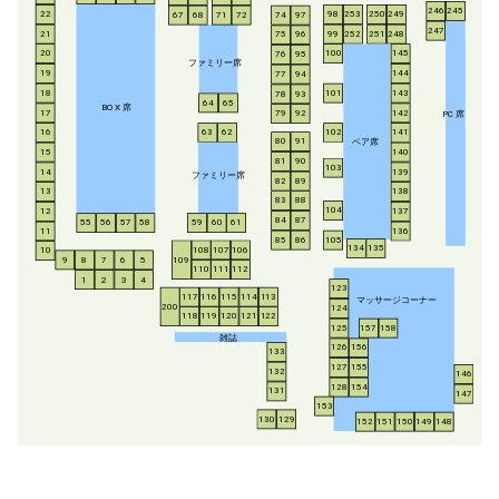
246
245
253
250
249
22
98
67
68
71
72
74
97
247
21
252
251
248
99
75
96
20
100
145
76
95
ファミリー席
19
144
77
94
18
143
101
78
93
64
65
BO
X
席
17
142
79
92
P
C
席
16
63
62
102
141
ペア席
80
91
15
140
81
90
103
14
139
ファミリー席
82
89
13
138
83
88
104
12
137
84
87
55
56
57
58
59
60
61
11
136
85
86
105
134
135
108
107
106
10
8
7
6
5
109
9
110
111
112
1
2
3
4
123
117
116
115
114
113
マッサージコーナー
200
124
118
119
120
121
122
125
157
158
雑誌
126
156
133
127
155
132
146
128
154
131
147
153
130
129
152
151
150
149
148