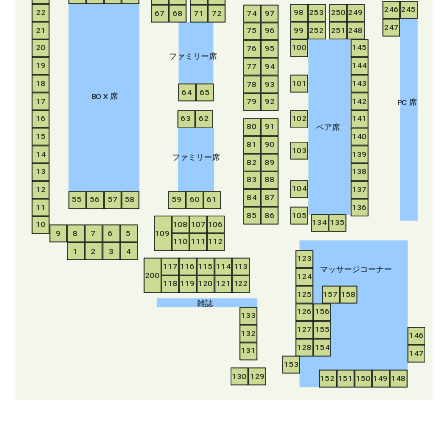
246
245
253
250
249
22
98
67
68
71
72
74
97
247
21
252
251
248
99
75
96
20
100
145
76
95
ファミリー席
19
144
77
94
18
143
101
78
93
64
65
BO
X
席
17
142
79
92
P
C
席
16
63
62
102
141
ペア席
80
91
15
140
81
90
103
14
139
ファミリー席
82
89
13
138
83
88
104
12
137
84
87
55
56
57
58
59
60
61
11
136
85
86
105
134
135
108
107
106
10
8
7
6
5
109
9
110
111
112
1
2
3
4
123
117
116
115
114
113
マッサージコーナー
200
124
118
119
120
121
122
125
157
158
雑誌
126
156
133
127
155
132
146
128
154
131
147
153
130
129
152
151
150
149
148