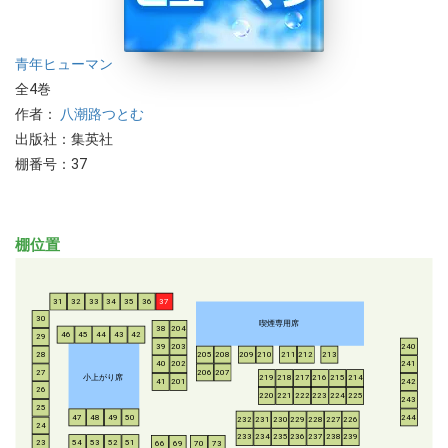
青年
ヒューマン
全4巻
作者：
八潮路つとむ
出版社：集英社
棚番号：37
棚位置
31
32
33
34
35
36
37
30
喫煙専用席
38
204
46
45
44
43
42
29
39
203
240
28
205
208
209
210
211
212
213
40
202
241
206
207
27
小上がり席
219
218
217
216
215
214
41
201
242
26
220
221
222
223
224
225
243
25
47
48
49
50
244
232
231
230
229
228
227
226
24
233
234
235
236
237
238
239
54
53
52
51
23
66
69
70
73