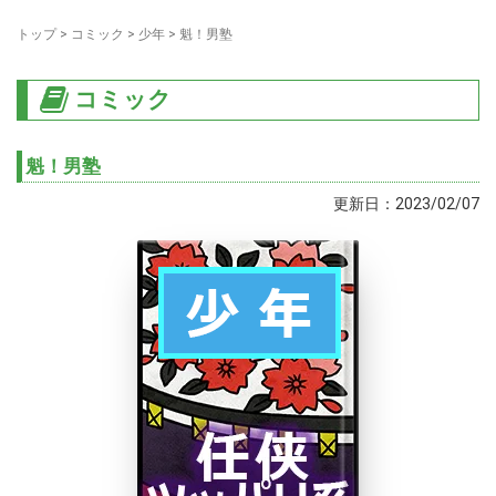
トップ
>
コミック
>
少年
>
魁！男塾
コミック
魁！男塾
更新日：2023/02/07