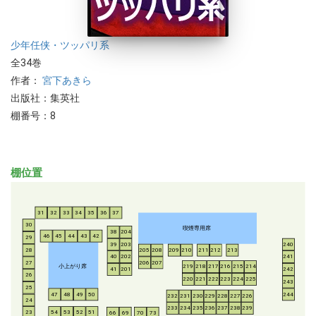
少年
任侠・ツッパリ系
全34巻
作者：
宮下あきら
出版社：集英社
棚番号：8
棚位置
31
32
33
34
35
36
37
30
喫煙専用席
38
204
46
45
44
43
42
29
39
203
240
28
205
208
209
210
211
212
213
40
202
241
206
207
27
小上がり席
219
218
217
216
215
214
41
201
242
26
220
221
222
223
224
225
243
25
47
48
49
50
244
232
231
230
229
228
227
226
24
233
234
235
236
237
238
239
54
53
52
51
23
66
69
70
73