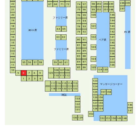
246
245
253
250
249
22
98
67
68
71
72
74
97
247
21
252
251
248
99
75
96
20
100
145
76
95
ファミリー席
19
144
77
94
18
143
101
78
93
64
65
BO
X
席
17
142
79
92
P
C
席
16
63
62
102
141
ペア席
80
91
15
140
81
90
103
14
139
ファミリー席
82
89
13
138
83
88
104
12
137
84
87
55
56
57
58
59
60
61
11
136
85
86
105
134
135
108
107
106
10
8
7
6
5
109
9
110
111
112
1
2
3
4
123
117
116
115
114
113
マッサージコーナー
200
124
118
119
120
121
122
125
157
158
雑誌
126
156
133
127
155
132
146
128
154
131
147
153
130
129
152
151
150
149
148