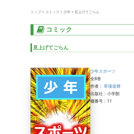
トップ
>
コミック
>
少年
>
見上げてごらん
コミック
見上げてごらん
少年
スポーツ
全8巻
作者：
草場道輝
出版社：小学館
棚番号：11