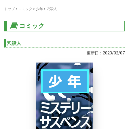
トップ
>
コミック
>
少年
>
穴殺人
コミック
穴殺人
更新日：2023/02/07