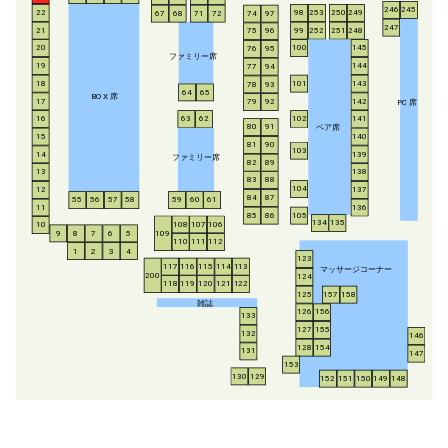
246
245
253
250
249
22
98
67
68
71
72
74
97
247
21
252
251
248
99
75
96
20
100
145
76
95
ファミリー席
19
144
77
94
18
143
101
78
93
64
65
BO
X
席
17
142
79
92
P
C
席
16
63
62
102
141
ペア席
80
91
15
140
81
90
103
14
139
ファミリー席
82
89
13
138
83
88
104
12
137
84
87
55
56
57
58
59
60
61
11
136
85
86
105
134
135
108
107
106
10
8
7
6
5
109
9
110
111
112
1
2
3
4
123
117
116
115
114
113
マッサージコーナー
200
124
118
119
120
121
122
125
157
158
雑誌
126
156
133
127
155
132
146
128
154
131
147
153
130
129
152
151
150
149
148