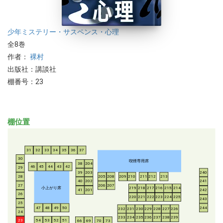
少年
ミステリー・サスペンス・心理
全8巻
作者：
裸村
出版社：講談社
棚番号：23
棚位置
31
32
33
34
35
36
37
30
喫煙専用席
38
204
46
45
44
43
42
29
39
203
240
28
205
208
209
210
211
212
213
40
202
241
206
207
27
小上がり席
219
218
217
216
215
214
41
201
242
26
220
221
222
223
224
225
243
25
47
48
49
50
244
232
231
230
229
228
227
226
24
233
234
235
236
237
238
239
54
53
52
51
23
66
69
70
73