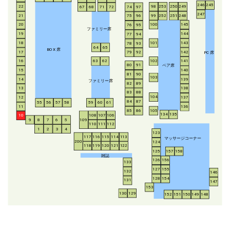
246
245
253
250
249
22
98
67
68
71
72
74
97
247
21
252
251
248
99
75
96
20
100
145
76
95
ファミリー席
19
144
77
94
18
143
101
78
93
64
65
BO
X
席
17
142
79
92
P
C
席
16
63
62
102
141
ペア席
80
91
15
140
81
90
103
14
139
ファミリー席
82
89
13
138
83
88
104
12
137
84
87
55
56
57
58
59
60
61
11
136
85
86
105
134
135
108
107
106
10
8
7
6
5
109
9
110
111
112
1
2
3
4
123
117
116
115
114
113
マッサージコーナー
200
124
118
119
120
121
122
125
157
158
雑誌
126
156
133
127
155
132
146
128
154
131
147
153
130
129
152
151
150
149
148