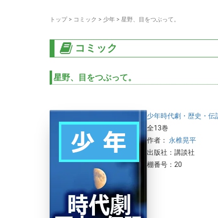
トップ
>
コミック
>
少年
>
星野、目をつぶって。
コミック
星野、目をつぶって。
少年
時代劇・歴史・伝
全13巻
作者：
永椎晃平
出版社：講談社
棚番号：20