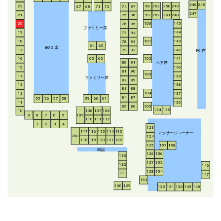
246
245
253
250
249
22
98
67
68
71
72
74
97
247
21
252
251
248
99
75
96
20
100
145
76
95
ファミリー席
19
144
77
94
18
143
101
78
93
64
65
BO
X
席
17
142
79
92
P
C
席
16
63
62
102
141
ペア席
80
91
15
140
81
90
103
14
139
ファミリー席
82
89
13
138
83
88
104
12
137
84
87
55
56
57
58
59
60
61
11
136
85
86
105
134
135
108
107
106
10
8
7
6
5
109
9
110
111
112
1
2
3
4
123
117
116
115
114
113
マッサージコーナー
200
124
118
119
120
121
122
125
157
158
雑誌
126
156
133
127
155
132
146
128
154
131
147
153
130
129
152
151
150
149
148