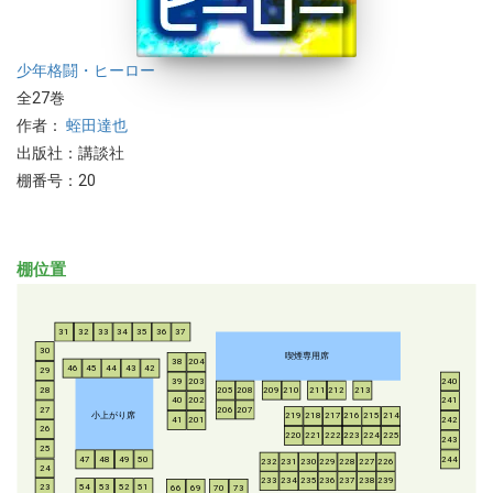
少年
格闘・ヒーロー
全27巻
作者：
蛭田達也
出版社：講談社
棚番号：20
棚位置
31
32
33
34
35
36
37
30
喫煙専用席
38
204
46
45
44
43
42
29
39
203
240
28
205
208
209
210
211
212
213
40
202
241
206
207
27
小上がり席
219
218
217
216
215
214
41
201
242
26
220
221
222
223
224
225
243
25
47
48
49
50
244
232
231
230
229
228
227
226
24
233
234
235
236
237
238
239
54
53
52
51
23
66
69
70
73