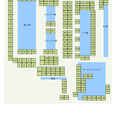
246
245
253
250
249
22
98
67
68
71
72
74
97
247
21
252
251
248
99
75
96
20
100
145
76
95
ファミリー席
19
144
77
94
18
143
101
78
93
64
65
BO
X
席
17
142
79
92
P
C
席
16
63
62
102
141
ペア席
80
91
15
140
81
90
103
14
139
ファミリー席
82
89
13
138
83
88
104
12
137
84
87
55
56
57
58
59
60
61
11
136
85
86
105
134
135
108
107
106
10
8
7
6
5
109
9
110
111
112
1
2
3
4
123
117
116
115
114
113
マッサージコーナー
200
124
118
119
120
121
122
125
157
158
雑誌
126
156
133
127
155
132
146
128
154
131
147
153
130
129
152
151
150
149
148