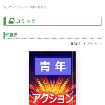
トップ
>
コミック
>
青年
>
怪男児
コミック
怪男児
更新日：2023/02/07