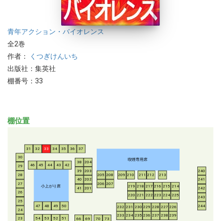
青年
アクション・バイオレンス
全2巻
作者：
くつぎけんいち
出版社：集英社
棚番号：33
棚位置
31
32
33
34
35
36
37
30
喫煙専用席
38
204
46
45
44
43
42
29
39
203
240
28
205
208
209
210
211
212
213
40
202
241
206
207
27
小上がり席
219
218
217
216
215
214
41
201
242
26
220
221
222
223
224
225
243
25
47
48
49
50
244
232
231
230
229
228
227
226
24
233
234
235
236
237
238
239
54
53
52
51
23
66
69
70
73