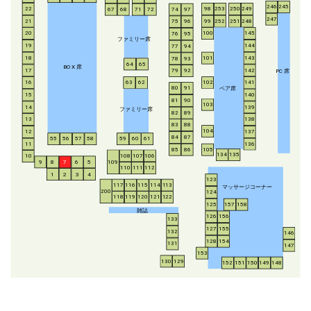
246
245
253
250
249
22
98
67
68
71
72
74
97
247
21
252
251
248
99
75
96
20
100
145
76
95
ファミリー席
19
144
77
94
18
143
101
78
93
64
65
BO
X
席
17
142
79
92
P
C
席
16
63
62
102
141
ペア席
80
91
15
140
81
90
103
14
139
ファミリー席
82
89
13
138
83
88
104
12
137
84
87
55
56
57
58
59
60
61
11
136
85
86
105
134
135
108
107
106
10
8
7
6
5
109
9
110
111
112
1
2
3
4
123
117
116
115
114
113
マッサージコーナー
200
124
118
119
120
121
122
125
157
158
雑誌
126
156
133
127
155
132
146
128
154
131
147
153
130
129
152
151
150
149
148