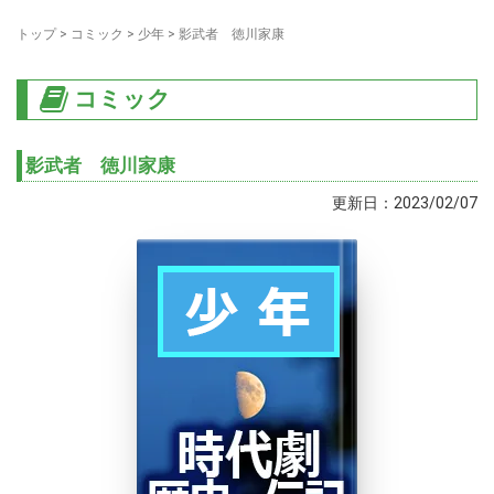
トップ
>
コミック
>
少年
>
影武者 徳川家康
コミック
影武者 徳川家康
更新日：2023/02/07