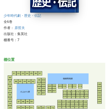
少年
時代劇・歴史・伝記
全6巻
作者：
原哲夫
出版社：集英社
棚番号：7
棚位置
31
32
33
34
35
36
37
30
喫煙専用席
38
204
46
45
44
43
42
29
39
203
240
28
205
208
209
210
211
212
213
40
202
241
206
207
27
小上がり席
219
218
217
216
215
214
41
201
242
26
220
221
222
223
224
225
243
25
47
48
49
50
244
232
231
230
229
228
227
226
24
233
234
235
236
237
238
239
54
53
52
51
23
66
69
70
73