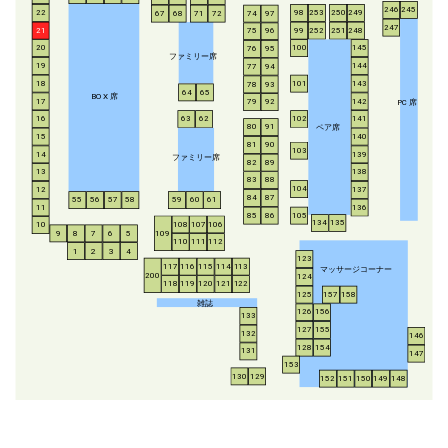
246
245
253
250
249
22
98
67
68
71
72
74
97
247
21
252
251
248
99
75
96
20
100
145
76
95
ファミリー席
19
144
77
94
18
143
101
78
93
64
65
BO
X
席
17
142
79
92
P
C
席
16
63
62
102
141
ペア席
80
91
15
140
81
90
103
14
139
ファミリー席
82
89
13
138
83
88
104
12
137
84
87
55
56
57
58
59
60
61
11
136
85
86
105
134
135
108
107
106
10
8
7
6
5
109
9
110
111
112
1
2
3
4
123
117
116
115
114
113
マッサージコーナー
200
124
118
119
120
121
122
125
157
158
雑誌
126
156
133
127
155
132
146
128
154
131
147
153
130
129
152
151
150
149
148