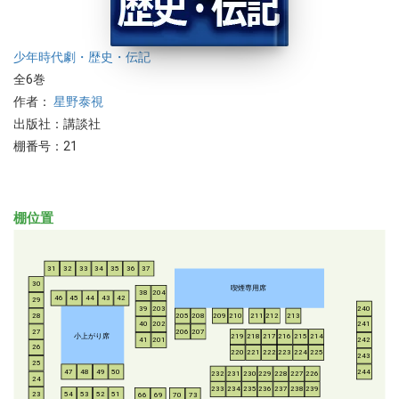
少年
時代劇・歴史・伝記
全6巻
作者：
星野泰視
出版社：講談社
棚番号：21
棚位置
31
32
33
34
35
36
37
30
喫煙専用席
38
204
46
45
44
43
42
29
39
203
240
28
205
208
209
210
211
212
213
40
202
241
206
207
27
小上がり席
219
218
217
216
215
214
41
201
242
26
220
221
222
223
224
225
243
25
47
48
49
50
244
232
231
230
229
228
227
226
24
233
234
235
236
237
238
239
54
53
52
51
23
66
69
70
73