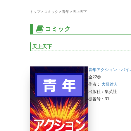
トップ
>
コミック
>
青年
>
天上天下
コミック
天上天下
青年
アクション・バイ
全22巻
作者：
大暮維人
出版社：集英社
棚番号：31