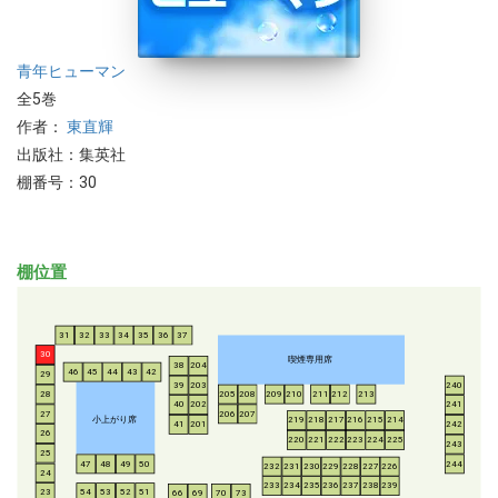
青年
ヒューマン
全5巻
作者：
東直輝
出版社：集英社
棚番号：30
棚位置
31
32
33
34
35
36
37
30
喫煙専用席
38
204
46
45
44
43
42
29
39
203
240
28
205
208
209
210
211
212
213
40
202
241
206
207
27
小上がり席
219
218
217
216
215
214
41
201
242
26
220
221
222
223
224
225
243
25
47
48
49
50
244
232
231
230
229
228
227
226
24
233
234
235
236
237
238
239
54
53
52
51
23
66
69
70
73