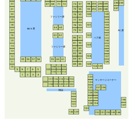
246
245
253
250
249
22
98
67
68
71
72
74
97
247
21
252
251
248
99
75
96
20
100
145
76
95
ファミリー席
19
144
77
94
18
143
101
78
93
64
65
BO
X
席
17
142
79
92
P
C
席
16
63
62
102
141
ペア席
80
91
15
140
81
90
103
14
139
ファミリー席
82
89
13
138
83
88
104
12
137
84
87
55
56
57
58
59
60
61
11
136
85
86
105
134
135
108
107
106
10
8
7
6
5
109
9
110
111
112
1
2
3
4
123
117
116
115
114
113
マッサージコーナー
200
124
118
119
120
121
122
125
157
158
雑誌
126
156
133
127
155
132
146
128
154
131
147
153
130
129
152
151
150
149
148