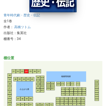
青年
時代劇・歴史・伝記
全1巻
作者：
高橋ツトム
出版社：集英社
棚番号：34
棚位置
31
32
33
34
35
36
37
30
喫煙専用席
38
204
46
45
44
43
42
29
39
203
240
28
205
208
209
210
211
212
213
40
202
241
206
207
27
小上がり席
219
218
217
216
215
214
41
201
242
26
220
221
222
223
224
225
243
25
47
48
49
50
244
232
231
230
229
228
227
226
24
233
234
235
236
237
238
239
54
53
52
51
23
66
69
70
73