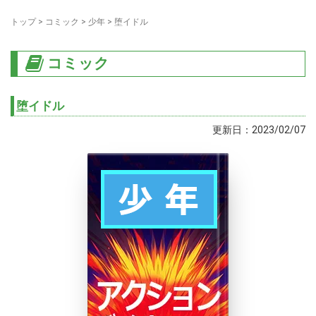
トップ
>
コミック
>
少年
>
堕イドル
コミック
堕イドル
更新日：2023/02/07