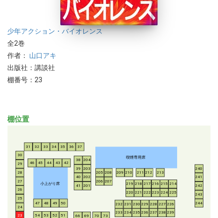
少年
アクション・バイオレンス
全2巻
作者：
山口アキ
出版社：講談社
棚番号：23
棚位置
31
32
33
34
35
36
37
30
喫煙専用席
38
204
46
45
44
43
42
29
39
203
240
28
205
208
209
210
211
212
213
40
202
241
206
207
27
小上がり席
219
218
217
216
215
214
41
201
242
26
220
221
222
223
224
225
243
25
47
48
49
50
244
232
231
230
229
228
227
226
24
233
234
235
236
237
238
239
54
53
52
51
23
66
69
70
73