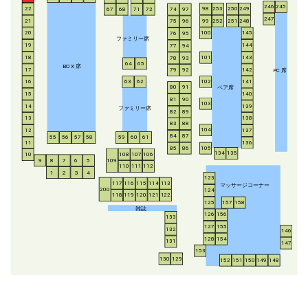
246
245
253
250
249
22
98
67
68
71
72
74
97
247
21
252
251
248
99
75
96
20
100
145
76
95
ファミリー席
19
144
77
94
18
143
101
78
93
64
65
BO
X
席
17
142
79
92
P
C
席
16
63
62
102
141
ペア席
80
91
15
140
81
90
103
14
139
ファミリー席
82
89
13
138
83
88
104
12
137
84
87
55
56
57
58
59
60
61
11
136
85
86
105
134
135
108
107
106
10
8
7
6
5
109
9
110
111
112
1
2
3
4
123
117
116
115
114
113
マッサージコーナー
200
124
118
119
120
121
122
125
157
158
雑誌
126
156
133
127
155
132
146
128
154
131
147
153
130
129
152
151
150
149
148