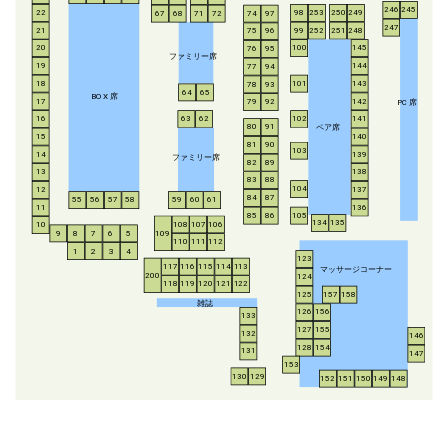
246
245
253
250
249
22
98
67
68
71
72
74
97
247
21
252
251
248
99
75
96
20
100
145
76
95
ファミリー席
19
144
77
94
18
143
101
78
93
64
65
BO
X
席
17
142
79
92
P
C
席
16
63
62
102
141
ペア席
80
91
15
140
81
90
103
14
139
ファミリー席
82
89
13
138
83
88
104
12
137
84
87
55
56
57
58
59
60
61
11
136
85
86
105
134
135
108
107
106
10
8
7
6
5
109
9
110
111
112
1
2
3
4
123
117
116
115
114
113
マッサージコーナー
200
124
118
119
120
121
122
125
157
158
雑誌
126
156
133
127
155
132
146
128
154
131
147
153
130
129
152
151
150
149
148