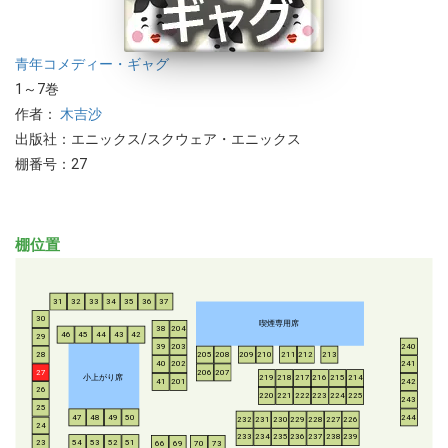
青年
コメディー・ギャグ
1～7巻
作者：
木吉沙
出版社：エニックス/スクウェア・エニックス
棚番号：27
棚位置
31
32
33
34
35
36
37
30
喫煙専用席
38
204
46
45
44
43
42
29
39
203
240
28
205
208
209
210
211
212
213
40
202
241
206
207
27
小上がり席
219
218
217
216
215
214
41
201
242
26
220
221
222
223
224
225
243
25
47
48
49
50
244
232
231
230
229
228
227
226
24
233
234
235
236
237
238
239
54
53
52
51
23
66
69
70
73