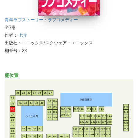
青年
ラブストーリー・ラブコメディー
全7巻
作者：
七介
出版社：エニックス/スクウェア・エニックス
棚番号：28
棚位置
31
32
33
34
35
36
37
30
喫煙専用席
38
204
46
45
44
43
42
29
39
203
240
28
205
208
209
210
211
212
213
40
202
241
206
207
27
小上がり席
219
218
217
216
215
214
41
201
242
26
220
221
222
223
224
225
243
25
47
48
49
50
244
232
231
230
229
228
227
226
24
233
234
235
236
237
238
239
54
53
52
51
23
66
69
70
73