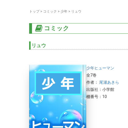
トップ
>
コミック
>
少年
>
リュウ
コミック
リュウ
少年
ヒューマン
全7巻
作者：
尾瀬あきら
出版社：小学館
棚番号：10