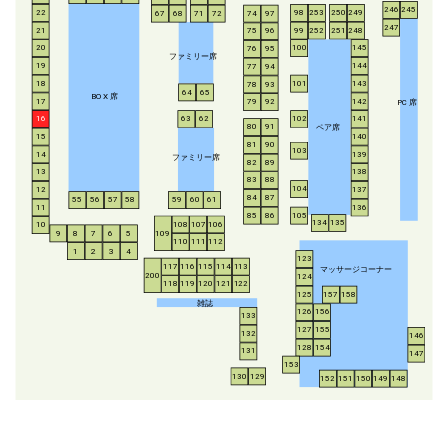
246
245
253
250
249
22
98
67
68
71
72
74
97
247
21
252
251
248
99
75
96
20
100
145
76
95
ファミリー席
19
144
77
94
18
143
101
78
93
64
65
BO
X
席
17
142
79
92
P
C
席
16
63
62
102
141
ペア席
80
91
15
140
81
90
103
14
139
ファミリー席
82
89
13
138
83
88
104
12
137
84
87
55
56
57
58
59
60
61
11
136
85
86
105
134
135
108
107
106
10
8
7
6
5
109
9
110
111
112
1
2
3
4
123
117
116
115
114
113
マッサージコーナー
200
124
118
119
120
121
122
125
157
158
雑誌
126
156
133
127
155
132
146
128
154
131
147
153
130
129
152
151
150
149
148