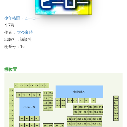
少年
格闘・ヒーロー
全7巻
作者：
大今良時
出版社：講談社
棚番号：16
棚位置
31
32
33
34
35
36
37
30
喫煙専用席
38
204
46
45
44
43
42
29
39
203
240
28
205
208
209
210
211
212
213
40
202
241
206
207
27
小上がり席
219
218
217
216
215
214
41
201
242
26
220
221
222
223
224
225
243
25
47
48
49
50
244
232
231
230
229
228
227
226
24
233
234
235
236
237
238
239
54
53
52
51
23
66
69
70
73