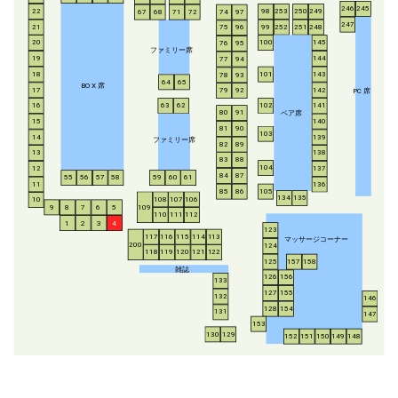
246
245
253
250
249
22
98
67
68
71
72
74
97
247
21
252
251
248
99
75
96
20
100
145
76
95
ファミリー席
19
144
77
94
18
143
101
78
93
64
65
BO
X
席
17
142
79
92
P
C
席
16
63
62
102
141
ペア席
80
91
15
140
81
90
103
14
139
ファミリー席
82
89
13
138
83
88
104
12
137
84
87
55
56
57
58
59
60
61
11
136
85
86
105
134
135
108
107
106
10
8
7
6
5
109
9
110
111
112
1
2
3
4
123
117
116
115
114
113
マッサージコーナー
200
124
118
119
120
121
122
125
157
158
雑誌
126
156
133
127
155
132
146
128
154
131
147
153
130
129
152
151
150
149
148