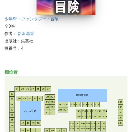
少年
SF・ファンタジー・冒険
全3巻
作者：
新沢基栄
出版社：集英社
棚番号：4
棚位置
31
32
33
34
35
36
37
30
喫煙専用席
38
204
46
45
44
43
42
29
39
203
240
28
205
208
209
210
211
212
213
40
202
241
206
207
27
小上がり席
219
218
217
216
215
214
41
201
242
26
220
221
222
223
224
225
243
25
47
48
49
50
244
232
231
230
229
228
227
226
24
233
234
235
236
237
238
239
54
53
52
51
23
66
69
70
73