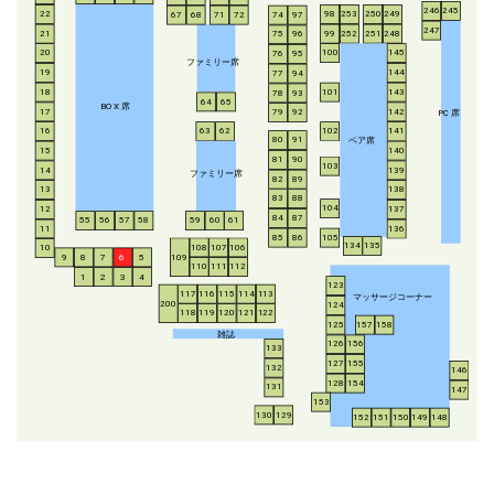
246
245
253
250
249
22
98
67
68
71
72
74
97
247
21
252
251
248
99
75
96
20
100
145
76
95
ファミリー席
19
144
77
94
18
143
101
78
93
64
65
BO
X
席
17
142
79
92
P
C
席
16
63
62
102
141
ペア席
80
91
15
140
81
90
103
14
139
ファミリー席
82
89
13
138
83
88
104
12
137
84
87
55
56
57
58
59
60
61
11
136
85
86
105
134
135
108
107
106
10
8
7
6
5
109
9
110
111
112
1
2
3
4
123
117
116
115
114
113
マッサージコーナー
200
124
118
119
120
121
122
125
157
158
雑誌
126
156
133
127
155
132
146
128
154
131
147
153
130
129
152
151
150
149
148