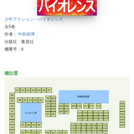
少年
アクション・バイオレンス
全5巻
作者：
中島徳博
出版社：集英社
棚番号：6
棚位置
31
32
33
34
35
36
37
30
喫煙専用席
38
204
46
45
44
43
42
29
39
203
240
28
205
208
209
210
211
212
213
40
202
241
206
207
27
小上がり席
219
218
217
216
215
214
41
201
242
26
220
221
222
223
224
225
243
25
47
48
49
50
244
232
231
230
229
228
227
226
24
233
234
235
236
237
238
239
54
53
52
51
23
66
69
70
73