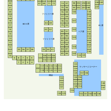
246
245
253
250
249
22
98
67
68
71
72
74
97
247
21
252
251
248
99
75
96
20
100
145
76
95
ファミリー席
19
144
77
94
18
143
101
78
93
64
65
BO
X
席
17
142
79
92
P
C
席
16
63
62
102
141
ペア席
80
91
15
140
81
90
103
14
139
ファミリー席
82
89
13
138
83
88
104
12
137
84
87
55
56
57
58
59
60
61
11
136
85
86
105
134
135
108
107
106
10
8
7
6
5
109
9
110
111
112
1
2
3
4
123
117
116
115
114
113
マッサージコーナー
200
124
118
119
120
121
122
125
157
158
雑誌
126
156
133
127
155
132
146
128
154
131
147
153
130
129
152
151
150
149
148