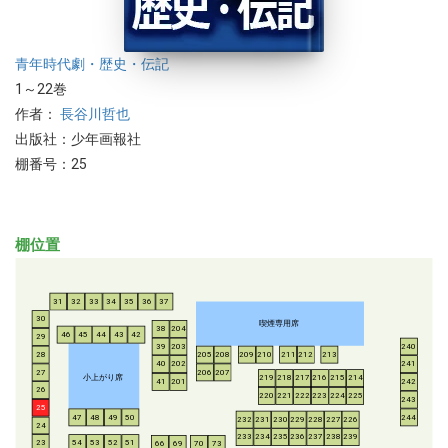
青年
時代劇・歴史・伝記
1～22巻
作者：
長谷川哲也
出版社：少年画報社
棚番号：25
棚位置
31
32
33
34
35
36
37
30
喫煙専用席
38
204
46
45
44
43
42
29
39
203
240
28
205
208
209
210
211
212
213
40
202
241
206
207
27
小上がり席
219
218
217
216
215
214
41
201
242
26
220
221
222
223
224
225
243
25
47
48
49
50
244
232
231
230
229
228
227
226
24
233
234
235
236
237
238
239
54
53
52
51
23
66
69
70
73