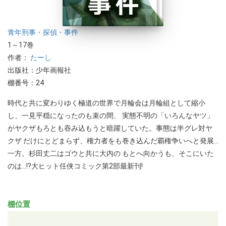
青年
刑事・探偵・事件
1～17巻
作者：
たーし
出版社：少年画報社
棚番号：24
時代と共に変わりゆく極道の世界で月輪会は月輪組として縮小
し、一見平穏になったのも束の間、 実態不明の「いろんなヤツ」
がヤクザもろとも吞み込もうと暗躍していた。事態は半グレ対ヤ
クザ だけにとどまらず、権力者をも巻き込んだ覇権争いへと発展...
一方、杉田丈二はゴウと共に大内の もとへ向かうも、そこにいた
のは...!?大ヒット任侠コミック第2部最新刊!
棚位置