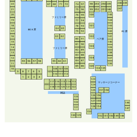
246
245
253
250
249
22
98
67
68
71
72
74
97
247
21
252
251
248
99
75
96
20
100
145
76
95
ファミリー席
19
144
77
94
18
143
101
78
93
64
65
BO
X
席
17
142
79
92
P
C
席
16
63
62
102
141
ペア席
80
91
15
140
81
90
103
14
139
ファミリー席
82
89
13
138
83
88
104
12
137
84
87
55
56
57
58
59
60
61
11
136
85
86
105
134
135
108
107
106
10
8
7
6
5
109
9
110
111
112
1
2
3
4
123
117
116
115
114
113
マッサージコーナー
200
124
118
119
120
121
122
125
157
158
雑誌
126
156
133
127
155
132
146
128
154
131
147
153
130
129
152
151
150
149
148