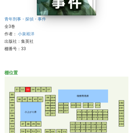
青年
刑事・探偵・事件
全3巻
作者：
小泉裕洋
出版社：集英社
棚番号：33
棚位置
31
32
33
34
35
36
37
30
喫煙専用席
38
204
46
45
44
43
42
29
39
203
240
28
205
208
209
210
211
212
213
40
202
241
206
207
27
小上がり席
219
218
217
216
215
214
41
201
242
26
220
221
222
223
224
225
243
25
47
48
49
50
244
232
231
230
229
228
227
226
24
233
234
235
236
237
238
239
54
53
52
51
23
66
69
70
73