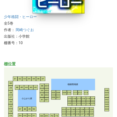
少年
格闘・ヒーロー
全5巻
作者：
岡崎つぐお
出版社：小学館
棚番号：10
棚位置
31
32
33
34
35
36
37
30
喫煙専用席
38
204
46
45
44
43
42
29
39
203
240
28
205
208
209
210
211
212
213
40
202
241
206
207
27
小上がり席
219
218
217
216
215
214
41
201
242
26
220
221
222
223
224
225
243
25
47
48
49
50
244
232
231
230
229
228
227
226
24
233
234
235
236
237
238
239
54
53
52
51
23
66
69
70
73