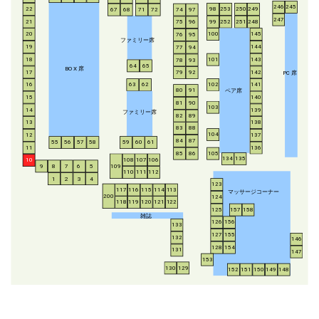
246
245
253
250
249
22
98
67
68
71
72
74
97
247
21
252
251
248
99
75
96
20
100
145
76
95
ファミリー席
19
144
77
94
18
143
101
78
93
64
65
BO
X
席
17
142
79
92
P
C
席
16
63
62
102
141
ペア席
80
91
15
140
81
90
103
14
139
ファミリー席
82
89
13
138
83
88
104
12
137
84
87
55
56
57
58
59
60
61
11
136
85
86
105
134
135
108
107
106
10
8
7
6
5
109
9
110
111
112
1
2
3
4
123
117
116
115
114
113
マッサージコーナー
200
124
118
119
120
121
122
125
157
158
雑誌
126
156
133
127
155
132
146
128
154
131
147
153
130
129
152
151
150
149
148