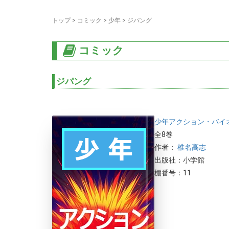
トップ
>
コミック
>
少年
>
ジパング
コミック
ジパング
少年
アクション・バイ
全8巻
作者：
椎名高志
出版社：小学館
棚番号：11