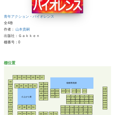
青年
アクション・バイオレンス
全4巻
作者：
山本貴嗣
出版社：Ｇａｋｋｅｎ
棚番号：0
棚位置
31
32
33
34
35
36
37
30
喫煙専用席
38
204
46
45
44
43
42
29
39
203
240
28
205
208
209
210
211
212
213
40
202
241
206
207
27
小上がり席
219
218
217
216
215
214
41
201
242
26
220
221
222
223
224
225
243
25
47
48
49
50
244
232
231
230
229
228
227
226
24
233
234
235
236
237
238
239
54
53
52
51
23
66
69
70
73