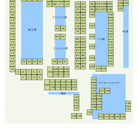
246
245
253
250
249
22
98
67
68
71
72
74
97
247
21
252
251
248
99
75
96
20
100
145
76
95
ファミリー席
19
144
77
94
18
143
101
78
93
64
65
BO
X
席
17
142
79
92
P
C
席
16
63
62
102
141
ペア席
80
91
15
140
81
90
103
14
139
ファミリー席
82
89
13
138
83
88
104
12
137
84
87
55
56
57
58
59
60
61
11
136
85
86
105
134
135
108
107
106
10
8
7
6
5
109
9
110
111
112
1
2
3
4
123
117
116
115
114
113
マッサージコーナー
200
124
118
119
120
121
122
125
157
158
雑誌
126
156
133
127
155
132
146
128
154
131
147
153
130
129
152
151
150
149
148