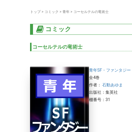
トップ
>
コミック
>
青年
>
コーセルテルの竜術士
コミック
コーセルテルの竜術士
青年
SF・ファンタジー
全4巻
作者：
石動あゆま
出版社：集英社
棚番号：31