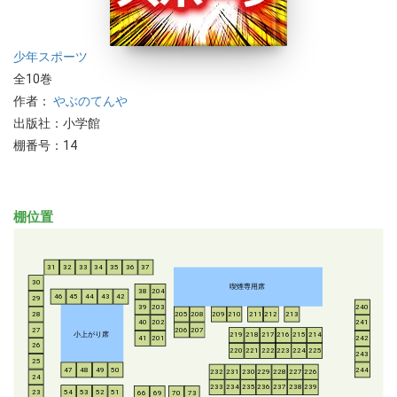
少年
スポーツ
全10巻
作者：
やぶのてんや
出版社：小学館
棚番号：14
棚位置
31
32
33
34
35
36
37
30
喫煙専用席
38
204
46
45
44
43
42
29
39
203
240
28
205
208
209
210
211
212
213
40
202
241
206
207
27
小上がり席
219
218
217
216
215
214
41
201
242
26
220
221
222
223
224
225
243
25
47
48
49
50
244
232
231
230
229
228
227
226
24
233
234
235
236
237
238
239
54
53
52
51
23
66
69
70
73