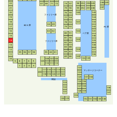
246
245
253
250
249
22
98
67
68
71
72
74
97
247
21
252
251
248
99
75
96
20
100
145
76
95
ファミリー席
19
144
77
94
18
143
101
78
93
64
65
BO
X
席
17
142
79
92
P
C
席
16
63
62
102
141
ペア席
80
91
15
140
81
90
103
14
139
ファミリー席
82
89
13
138
83
88
104
12
137
84
87
55
56
57
58
59
60
61
11
136
85
86
105
134
135
108
107
106
10
8
7
6
5
109
9
110
111
112
1
2
3
4
123
117
116
115
114
113
マッサージコーナー
200
124
118
119
120
121
122
125
157
158
雑誌
126
156
133
127
155
132
146
128
154
131
147
153
130
129
152
151
150
149
148