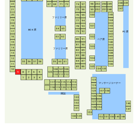
246
245
253
250
249
22
98
67
68
71
72
74
97
247
21
252
251
248
99
75
96
20
100
145
76
95
ファミリー席
19
144
77
94
18
143
101
78
93
64
65
BO
X
席
17
142
79
92
P
C
席
16
63
62
102
141
ペア席
80
91
15
140
81
90
103
14
139
ファミリー席
82
89
13
138
83
88
104
12
137
84
87
55
56
57
58
59
60
61
11
136
85
86
105
134
135
108
107
106
10
8
7
6
5
109
9
110
111
112
1
2
3
4
123
117
116
115
114
113
マッサージコーナー
200
124
118
119
120
121
122
125
157
158
雑誌
126
156
133
127
155
132
146
128
154
131
147
153
130
129
152
151
150
149
148