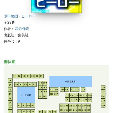
少年
格闘・ヒーロー
全28巻
作者：
和月伸宏
出版社：集英社
棚番号：9
棚位置
31
32
33
34
35
36
37
30
喫煙専用席
38
204
46
45
44
43
42
29
39
203
240
28
205
208
209
210
211
212
213
40
202
241
206
207
27
小上がり席
219
218
217
216
215
214
41
201
242
26
220
221
222
223
224
225
243
25
47
48
49
50
244
232
231
230
229
228
227
226
24
233
234
235
236
237
238
239
54
53
52
51
23
66
69
70
73