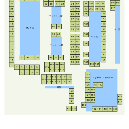
246
245
253
250
249
22
98
67
68
71
72
74
97
247
21
252
251
248
99
75
96
20
100
145
76
95
ファミリー席
19
144
77
94
18
143
101
78
93
64
65
BO
X
席
17
142
79
92
P
C
席
16
63
62
102
141
ペア席
80
91
15
140
81
90
103
14
139
ファミリー席
82
89
13
138
83
88
104
12
137
84
87
55
56
57
58
59
60
61
11
136
85
86
105
134
135
108
107
106
10
8
7
6
5
109
9
110
111
112
1
2
3
4
123
117
116
115
114
113
マッサージコーナー
200
124
118
119
120
121
122
125
157
158
雑誌
126
156
133
127
155
132
146
128
154
131
147
153
130
129
152
151
150
149
148