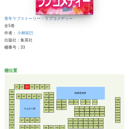
青年
ラブストーリー・ラブコメディー
全5巻
作者：
小林拓巳
出版社：集英社
棚番号：33
棚位置
31
32
33
34
35
36
37
30
喫煙専用席
38
204
46
45
44
43
42
29
39
203
240
28
205
208
209
210
211
212
213
40
202
241
206
207
27
小上がり席
219
218
217
216
215
214
41
201
242
26
220
221
222
223
224
225
243
25
47
48
49
50
244
232
231
230
229
228
227
226
24
233
234
235
236
237
238
239
54
53
52
51
23
66
69
70
73