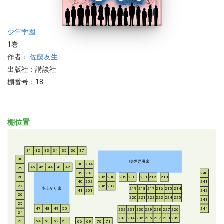
少年
学園
1巻
作者：
佐藤友生
出版社：講談社
棚番号：18
棚位置
31
32
33
34
35
36
37
30
喫煙専用席
38
204
46
45
44
43
42
29
39
203
240
28
205
208
209
210
211
212
213
40
202
241
206
207
27
小上がり席
219
218
217
216
215
214
41
201
242
26
220
221
222
223
224
225
243
25
47
48
49
50
244
232
231
230
229
228
227
226
24
233
234
235
236
237
238
239
54
53
52
51
23
66
69
70
73