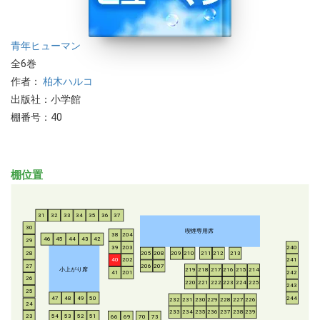
青年
ヒューマン
全6巻
作者：
柏木ハルコ
出版社：小学館
棚番号：40
棚位置
31
32
33
34
35
36
37
30
喫煙専用席
38
204
46
45
44
43
42
29
39
203
240
28
205
208
209
210
211
212
213
40
202
241
206
207
27
小上がり席
219
218
217
216
215
214
41
201
242
26
220
221
222
223
224
225
243
25
47
48
49
50
244
232
231
230
229
228
227
226
24
233
234
235
236
237
238
239
54
53
52
51
23
66
69
70
73