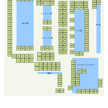
246
245
253
250
249
22
98
67
68
71
72
74
97
247
21
252
251
248
99
75
96
20
100
145
76
95
ファミリー席
19
144
77
94
18
143
101
78
93
64
65
BO
X
席
17
142
79
92
P
C
席
16
63
62
102
141
ペア席
80
91
15
140
81
90
103
14
139
ファミリー席
82
89
13
138
83
88
104
12
137
84
87
55
56
57
58
59
60
61
11
136
85
86
105
134
135
108
107
106
10
8
7
6
5
109
9
110
111
112
1
2
3
4
123
117
116
115
114
113
マッサージコーナー
200
124
118
119
120
121
122
125
157
158
雑誌
126
156
133
127
155
132
146
128
154
131
147
153
130
129
152
151
150
149
148