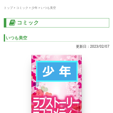
トップ
>
コミック
>
少年
>
いつも美空
コミック
いつも美空
更新日：2023/02/07