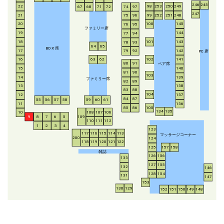
246
245
253
250
249
22
98
67
68
71
72
74
97
247
21
252
251
248
99
75
96
20
100
145
76
95
ファミリー席
19
144
77
94
18
143
101
78
93
64
65
BO
X
席
17
142
79
92
P
C
席
16
63
62
102
141
ペア席
80
91
15
140
81
90
103
14
139
ファミリー席
82
89
13
138
83
88
104
12
137
84
87
55
56
57
58
59
60
61
11
136
85
86
105
134
135
108
107
106
10
8
7
6
5
109
9
110
111
112
1
2
3
4
123
117
116
115
114
113
マッサージコーナー
200
124
118
119
120
121
122
125
157
158
雑誌
126
156
133
127
155
132
146
128
154
131
147
153
130
129
152
151
150
149
148