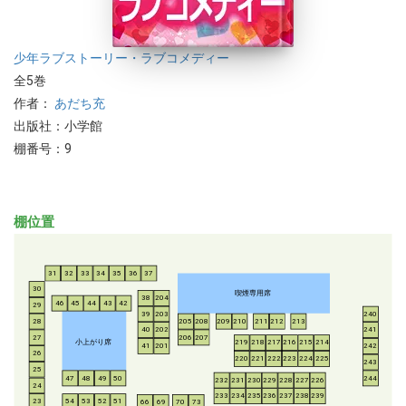
少年
ラブストーリー・ラブコメディー
全5巻
作者：
あだち充
出版社：小学館
棚番号：9
棚位置
31
32
33
34
35
36
37
30
喫煙専用席
38
204
46
45
44
43
42
29
39
203
240
28
205
208
209
210
211
212
213
40
202
241
206
207
27
小上がり席
219
218
217
216
215
214
41
201
242
26
220
221
222
223
224
225
243
25
47
48
49
50
244
232
231
230
229
228
227
226
24
233
234
235
236
237
238
239
54
53
52
51
23
66
69
70
73