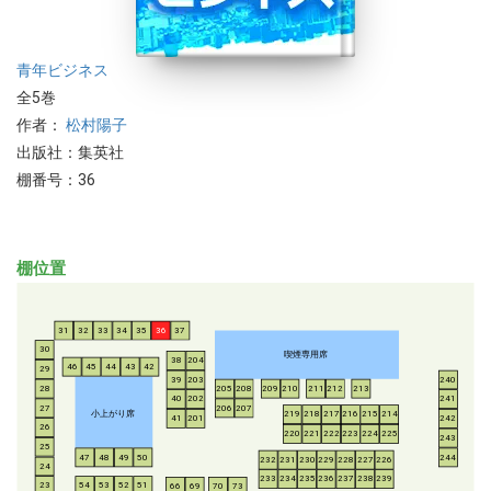
青年
ビジネス
全5巻
作者：
松村陽子
出版社：集英社
棚番号：36
棚位置
31
32
33
34
35
36
37
30
喫煙専用席
38
204
46
45
44
43
42
29
39
203
240
28
205
208
209
210
211
212
213
40
202
241
206
207
27
小上がり席
219
218
217
216
215
214
41
201
242
26
220
221
222
223
224
225
243
25
47
48
49
50
244
232
231
230
229
228
227
226
24
233
234
235
236
237
238
239
54
53
52
51
23
66
69
70
73