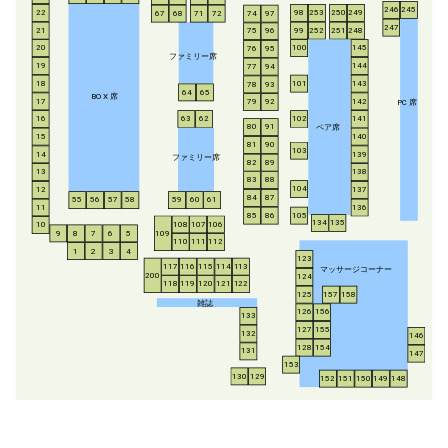
246
245
253
250
249
22
98
67
68
71
72
74
97
247
21
252
251
248
99
75
96
20
100
145
76
95
ファミリー席
19
144
77
94
18
143
101
78
93
64
65
BO
X
席
17
142
79
92
P
C
席
16
63
62
102
141
ペア席
80
91
15
140
81
90
103
14
139
ファミリー席
82
89
13
138
83
88
104
12
137
84
87
55
56
57
58
59
60
61
11
136
85
86
105
134
135
108
107
106
10
8
7
6
5
109
9
110
111
112
1
2
3
4
123
117
116
115
114
113
マッサージコーナー
200
124
118
119
120
121
122
125
157
158
雑誌
126
156
133
127
155
132
146
128
154
131
147
153
130
129
152
151
150
149
148