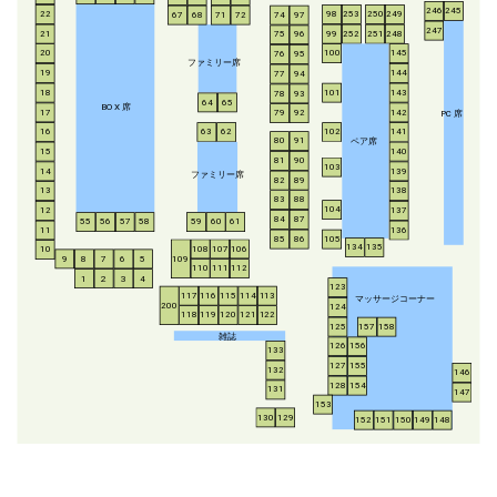
246
245
253
250
249
22
98
67
68
71
72
74
97
247
21
252
251
248
99
75
96
20
100
145
76
95
ファミリー席
19
144
77
94
18
143
101
78
93
64
65
BO
X
席
17
142
79
92
P
C
席
16
63
62
102
141
ペア席
80
91
15
140
81
90
103
14
139
ファミリー席
82
89
13
138
83
88
104
12
137
84
87
55
56
57
58
59
60
61
11
136
85
86
105
134
135
108
107
106
10
8
7
6
5
109
9
110
111
112
1
2
3
4
123
117
116
115
114
113
マッサージコーナー
200
124
118
119
120
121
122
125
157
158
雑誌
126
156
133
127
155
132
146
128
154
131
147
153
130
129
152
151
150
149
148