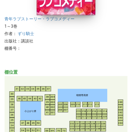
青年
ラブストーリー・ラブコメディー
1～3巻
作者：
ずり騎士
出版社：講談社
棚番号：
棚位置
31
32
33
34
35
36
37
30
喫煙専用席
38
204
46
45
44
43
42
29
39
203
240
28
205
208
209
210
211
212
213
40
202
241
206
207
27
小上がり席
219
218
217
216
215
214
41
201
242
26
220
221
222
223
224
225
243
25
47
48
49
50
244
232
231
230
229
228
227
226
24
233
234
235
236
237
238
239
54
53
52
51
23
66
69
70
73