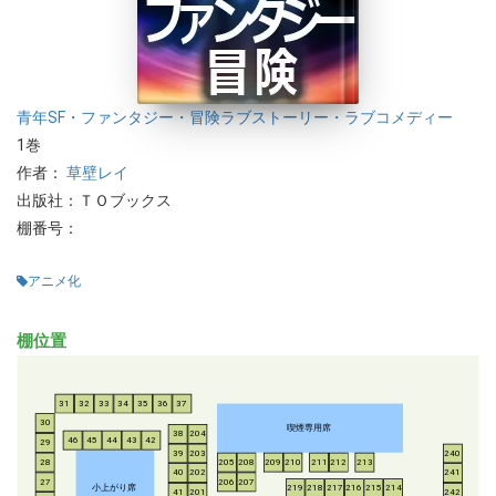
青年
SF・ファンタジー・冒険
ラブストーリー・ラブコメディー
1巻
作者：
草壁レイ
出版社：ＴＯブックス
棚番号：
アニメ化
棚位置
31
32
33
34
35
36
37
30
喫煙専用席
38
204
46
45
44
43
42
29
39
203
240
28
205
208
209
210
211
212
213
40
202
241
206
207
27
小上がり席
219
218
217
216
215
214
41
201
242