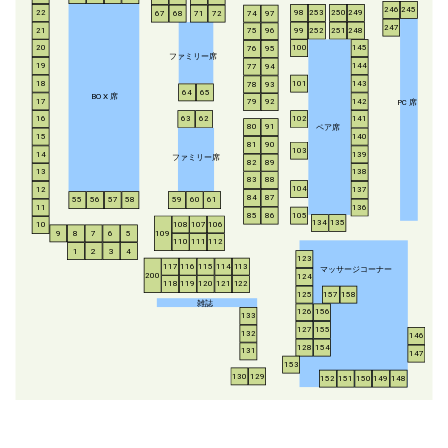
246
245
253
250
249
22
98
67
68
71
72
74
97
247
21
252
251
248
99
75
96
20
100
145
76
95
ファミリー席
19
144
77
94
18
143
101
78
93
64
65
BO
X
席
17
142
79
92
P
C
席
16
63
62
102
141
ペア席
80
91
15
140
81
90
103
14
139
ファミリー席
82
89
13
138
83
88
104
12
137
84
87
55
56
57
58
59
60
61
11
136
85
86
105
134
135
108
107
106
10
8
7
6
5
109
9
110
111
112
1
2
3
4
123
117
116
115
114
113
マッサージコーナー
200
124
118
119
120
121
122
125
157
158
雑誌
126
156
133
127
155
132
146
128
154
131
147
153
130
129
152
151
150
149
148