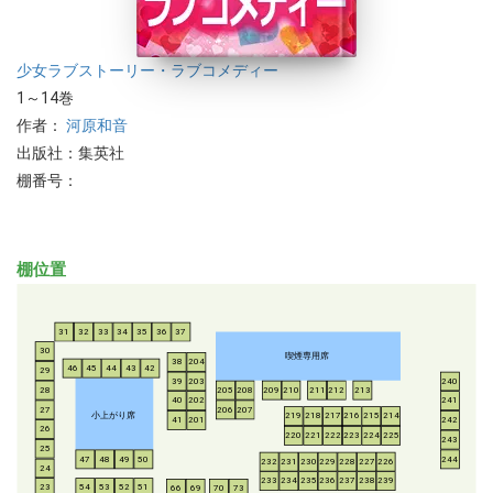
少女
ラブストーリー・ラブコメディー
1～14巻
作者：
河原和音
出版社：集英社
棚番号：
棚位置
31
32
33
34
35
36
37
30
喫煙専用席
38
204
46
45
44
43
42
29
39
203
240
28
205
208
209
210
211
212
213
40
202
241
206
207
27
小上がり席
219
218
217
216
215
214
41
201
242
26
220
221
222
223
224
225
243
25
47
48
49
50
244
232
231
230
229
228
227
226
24
233
234
235
236
237
238
239
54
53
52
51
23
66
69
70
73