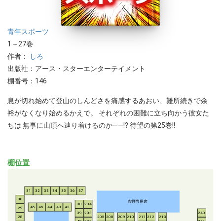
青年
スポーツ
1～27巻
作者：
しろ
出版社：アース・スターエンターテイメント
棚番号：146
息が切れ始めて登山のしんどさを痛感するあおい、難所続きで余
裕がなくなり始めるかえで。 それぞれの困難に立ち向かう彼女た
ちは 無事に山頂へ辿り着けるのか――!? 待望の第25巻!!
棚位置
31
32
33
34
35
36
37
30
喫煙専用席
38
204
46
45
44
43
42
29
39
203
240
28
205
208
209
210
211
212
213