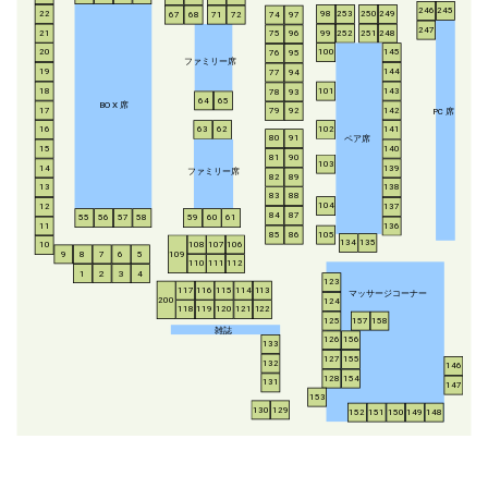
246
245
253
250
249
22
98
67
68
71
72
74
97
247
21
252
251
248
99
75
96
20
100
145
76
95
ファミリー席
19
144
77
94
18
143
101
78
93
64
65
BO
X
席
17
142
79
92
P
C
席
16
63
62
102
141
ペア席
80
91
15
140
81
90
103
14
139
ファミリー席
82
89
13
138
83
88
104
12
137
84
87
55
56
57
58
59
60
61
11
136
85
86
105
134
135
108
107
106
10
8
7
6
5
109
9
110
111
112
1
2
3
4
123
117
116
115
114
113
マッサージコーナー
200
124
118
119
120
121
122
125
157
158
雑誌
126
156
133
127
155
132
146
128
154
131
147
153
130
129
152
151
150
149
148