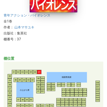
青年
アクション・バイオレンス
全1巻
作者：
山本マサユキ
出版社：集英社
棚番号：37
棚位置
31
32
33
34
35
36
37
30
喫煙専用席
38
204
46
45
44
43
42
29
39
203
240
28
205
208
209
210
211
212
213
40
202
241
206
207
27
小上がり席
219
218
217
216
215
214
41
201
242
26
220
221
222
223
224
225
243
25
47
48
49
50
244
232
231
230
229
228
227
226
24
233
234
235
236
237
238
239
54
53
52
51
23
66
69
70
73