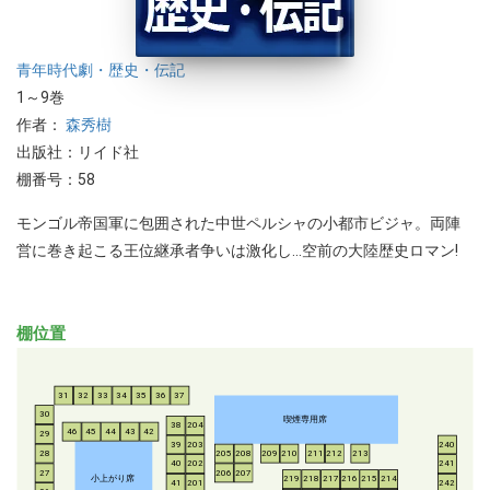
青年
時代劇・歴史・伝記
1～9巻
作者：
森秀樹
出版社：リイド社
棚番号：58
モンゴル帝国軍に包囲された中世ペルシャの小都市ビジャ。両陣
営に巻き起こる王位継承者争いは激化し...空前の大陸歴史ロマン!
棚位置
31
32
33
34
35
36
37
30
喫煙専用席
38
204
46
45
44
43
42
29
39
203
240
28
205
208
209
210
211
212
213
40
202
241
206
207
27
小上がり席
219
218
217
216
215
214
41
201
242